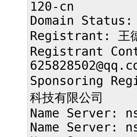
120-cn

Domain Status: 
Registrant: 王
Registrant Cont
625828502@qq.co
Sponsoring R
科技有限公司

Name Server: ns
Name Server: ns